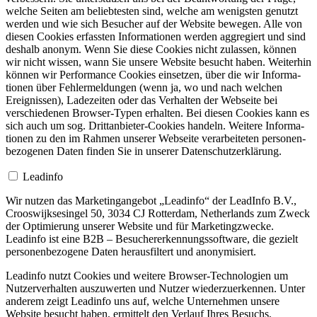
welche Seiten am belieb­testen sind, welche am wenigsten genutzt
werden und wie sich Besucher auf der Website bewegen. Alle von
diesen Cookies erfassten Informa­tionen werden aggregiert und sind
deshalb anonym. Wenn Sie diese Cookies nicht zulassen, können
wir nicht wissen, wann Sie unsere Website besucht haben. Weiterhin
können wir Performance Cookies einsetzen, über die wir Informa­
tionen über Fehler­mel­dungen (wenn ja, wo und nach welchen
Ereignissen), Ladezeiten oder das Verhalten der Webseite bei
verschiedenen Browser-Typen erhalten. Bei diesen Cookies kann es
sich auch um sog. Drittan­bieter-Cookies handeln. Weitere Informa­
tionen zu den im Rahmen unserer Webseite verarbeiteten personen­
be­zogenen Daten finden Sie in unserer Datenschutz­er­klärung.
Leadinfo
Wir nutzen das Marketingangebot „Leadinfo“ der LeadInfo B.V.,
Crooswijksesingel 50, 3034 CJ Rotterdam, Netherlands zum Zweck
der Optimierung unserer Website und für Marketingzwecke.
Leadinfo ist eine B2B – Besuchererkennungssoftware, die gezielt
personenbezogene Daten herausfiltert und anonymisiert.
Leadinfo nutzt Cookies und weitere Browser-Technologien um
Nutzerverhalten auszuwerten und Nutzer wiederzuerkennen. Unter
anderem zeigt Leadinfo uns auf, welche Unternehmen unsere
Website besucht haben, ermittelt den Verlauf Ihres Besuchs,