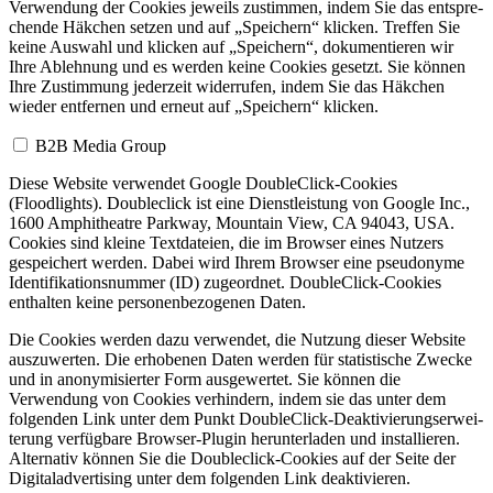
Verwendung der Cookies jeweils zustimmen, indem Sie das entspre­
chende Häkchen setzen und auf „Speichern“ klicken. Treffen Sie
keine Auswahl und klicken auf „Speichern“, dokumen­tieren wir
Ihre Ablehnung und es werden keine Cookies gesetzt. Sie können
Ihre Zustimmung jederzeit widerrufen, indem Sie das Häkchen
wieder entfernen und erneut auf „Speichern“ klicken.
B2B Media Group
Diese Website verwendet Google DoubleClick-Cookies
(Floodlights). Doubleclick ist eine Dienst­leistung von Google Inc.,
1600 Amphitheatre Parkway, Mountain View, CA 94043, USA.
Cookies sind kleine Textdateien, die im Browser eines Nutzers
gespeichert werden. Dabei wird Ihrem Browser eine pseudonyme
Identi­fi­ka­ti­ons­nummer (ID) zugeordnet. DoubleClick-Cookies
enthalten keine personen­be­zogenen Daten.
Die Cookies werden dazu verwendet, die Nutzung dieser Website
auszuwerten. Die erhobenen Daten werden für statis­tische Zwecke
und in anonymi­sierter Form ausgewertet. Sie können die
Verwendung von Cookies verhindern, indem sie das unter dem
folgenden Link unter dem Punkt DoubleClick-Deakti­vie­rungs­er­wei­
terung verfügbare Browser-Plugin herunterladen und instal­lieren.
Alternativ können Sie die Doubleclick-Cookies auf der Seite der
Digita­l­ad­ver­tising unter dem folgenden Link deakti­vieren.