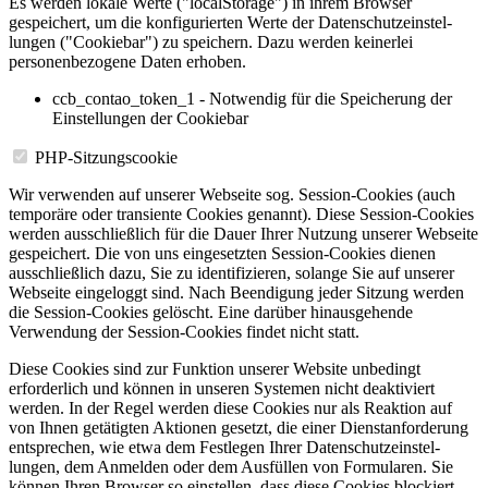
Es werden lokale Werte ("localS­torage") in ihrem Browser
gespeichert, um die konfigu­rierten Werte der Datenschutz­ein­stel­
lungen ("Cookiebar") zu speichern. Dazu werden keinerlei
personen­be­zogene Daten erhoben.
ccb_contao_token_1 - Notwendig für die Speicherung der
Einstellungen der Cookiebar
PHP-Sitzungscookie
Wir verwenden auf unserer Webseite sog. Session-Cookies (auch
temporäre oder transiente Cookies genannt). Diese Session-Cookies
werden ausschließlich für die Dauer Ihrer Nutzung unserer Webseite
gespeichert. Die von uns eingesetzten Session-Cookies dienen
ausschließlich dazu, Sie zu identi­fi­zieren, solange Sie auf unserer
Webseite eingeloggt sind. Nach Beendigung jeder Sitzung werden
die Session-Cookies gelöscht. Eine darüber hinaus­gehende
Verwendung der Session-Cookies findet nicht statt.
Diese Cookies sind zur Funktion unserer Website unbedingt
erforderlich und können in unseren Systemen nicht deaktiviert
werden. In der Regel werden diese Cookies nur als Reaktion auf
von Ihnen getätigten Aktionen gesetzt, die einer Dienst­an­for­derung
entsprechen, wie etwa dem Festlegen Ihrer Datenschutz­ein­stel­
lungen, dem Anmelden oder dem Ausfüllen von Formularen. Sie
können Ihren Browser so einstellen, dass diese Cookies blockiert