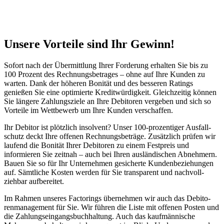
Unsere Vorteile sind Ihr Gewinn!
Sofort nach der Übermittlung Ihrer Forderung erhalten Sie bis zu
100 Prozent des Rechnungs­be­trages
– ohne auf Ihre Kunden zu
warten. Dank der höheren Bonität und des besseren Ratings
genießen Sie eine optimierte Kredit­würdigkeit. Gleich­zeitig können
Sie längere Zahlungsziele an Ihre Debitoren vergeben und sich so
Vorteile im Wettbewerb um Ihre Kunden verschaffen.
Ihr Debitor ist plötzlich insolvent? Unser
100-prozentiger Ausfall­
schutz
deckt Ihre offenen Rechnungs­beträge. Zusätzlich prüfen wir
laufend die Bonität Ihrer Debitoren zu einem Festpreis und
informieren Sie zeitnah – auch bei Ihren auslän­dischen Abnehmern.
Bauen Sie so für Ihr Unternehmen gesicherte Kunden­be­zie­hungen
auf. Sämtliche Kosten werden für Sie transparent und nachvoll­
ziehbar aufbereitet.
Im Rahmen unseres Factorings übernehmen wir auch das Debito­
ren­ma­nagement für Sie. Wir führen die Liste mit offenen Posten und
die Zahlungs­eingangs­buchhaltung. Auch das kaufmän­nische