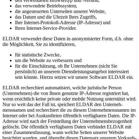
den verwendeten Browsertyp und -version,
das verwendete Betriebssystem,
die angesteuerten Unterseiten unserer Website,
das Datum und die Uhrzeit Ihres Zugriffs,
Ihre Internet-Protokoll-Adresse (IP-Adresse) und
Ihren Internet-Service-Provider.
ELDAR verwendet diese Daten in anonymi­sierter Form, d.h. ohne
die Möglichkeit, Sie zu identi­fi­zieren,
für statistische Zwecke,
um die Website zu verbessern und
für die Einschätzung, ob Ihr Unternehmen (nicht Sie
persönlich) an unserem Dienstleistungsangebot interessiert
sein könnte. Hierzu setzen wir unsere Software ELDAR ein.
ELDAR recher­chiert automa­tisiert, welche juristische Person
(Unternehmen) die von Ihnen genutzte IP-Adresse registriert hat,
wenn ersichtlich keine private oder mobile Nutzung unterstützt wird.
Nur so weit das der Fall ist, speichert ELDAR den Unterneh­
mensnamen und recher­chiert die zu diesem Unterneh­mensnamen im
Internet oder bei Auskunfteien öffentlich verfügbaren Daten. Die IP-
Adresse wird nach der Feststellung der Unterneh­mens­be­zo­genheit
gelöscht. Die öffentlich verfügbaren Daten verbindet ELDAR mit
einer Zusammen­fassung, wann welche Seiten unserer Website
besichtigt wurden, und übergibt diesen Datensatz unserem Verkaufs­