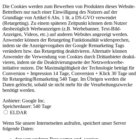
Die Cookies werden zum Bewerben von Produkten dieses Website-
Betreibers nur nach einer Einwil­ligung des Nutzers auf der
Grundlage von Artikel 6 Abs. 1 lit. a DS-GVO verwendet
(Retargeting). Zu einem späteren Zeitpunkt können dem Nutzer
diesbe­züglich Werbean­zeigen (z.B. Werbebanner, Text-Bild-
Anzeigen, Videos, etc.) auf anderen Websites angezeigt werden.
Anwender können der Retargeting Funktio­nalität widersprechen,
indem sie die Anzeige­vorgaben der Google Remarketing Tags
verändern bzw. das Retargeting deakti­vieren. Alternativ können
Anwender die Verwendung von Cookies durch Drittan­bieter deakti­
vieren, indem sie die Deakti­vie­rungsseite der Netzwerk­wer­be­
initiative nutzen. Die Maximal­gül­tigkeit der Technologie beträgt für
Conversion + Impression 14 Tage, Conversion + Klick 30 Tage und
für Retargeting/Remarketing 540 Tage. Im Übrigen werden die
Daten gelöscht, sobald sie nicht mehr für die Verarbei­tungs­zwecke
benötigt werden.
Anbieter:
Google Inc.
Speicherdauer:
540 Tage
ELDAR
Wenn Sie unsere Internet­seiten aufrufen, speichert unser Server
folgende Daten: