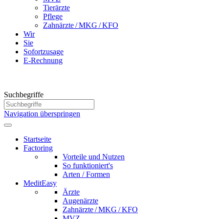
Tierärzte
Pflege
Zahnärzte / MKG / KFO
Wir
Sie
Sofort­zusage
E-Rechnung
Suchbegriffe
Navigation überspringen
Startseite
Factoring
Vorteile und Nutzen
So funktio­niert's
Arten / Formen
MeditEasy
Ärzte
Augenärzte
Zahnärzte / MKG / KFO
MVZ