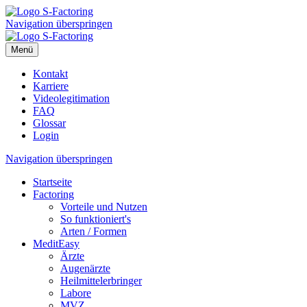
Navigation überspringen
Menü
Kontakt
Karriere
Videole­gi­ti­mation
FAQ
Glossar
Login
Navigation überspringen
Startseite
Factoring
Vorteile und Nutzen
So funktio­niert's
Arten / Formen
MeditEasy
Ärzte
Augenärzte
Heilmit­tel­er­bringer
Labore
MVZ